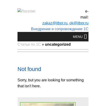
e-
mail:
zakaz@itbpr.ru
,
ok@itbpr.ru
Внедрение и сопровождение 1С
Статьи по 1С
»
uncategorized
Not found
Sorry, but you are looking for something
that isn't here.