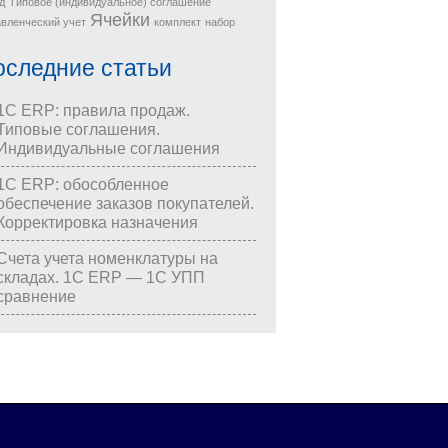
д
Типовое (индивидуальное) соглашение
Ячейки
вленческий учет
комплект
набор
оследние статьи
1С ERP: правила продаж.
Типовые соглашения.
Индивидуальные соглашения
1С ERP: обособленное
обеспечение заказов покупателей.
Корректировка назначения
Счета учета номенклатуры на
складах. 1С ERP — 1С УПП
сравнение