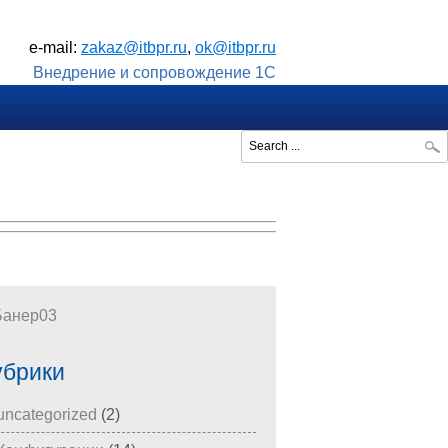
e-mail:
zakaz@itbpr.ru
,
ok@itbpr.ru
Внедрение и сопровождение 1С
Search ...
убрики
uncategorized
(2)