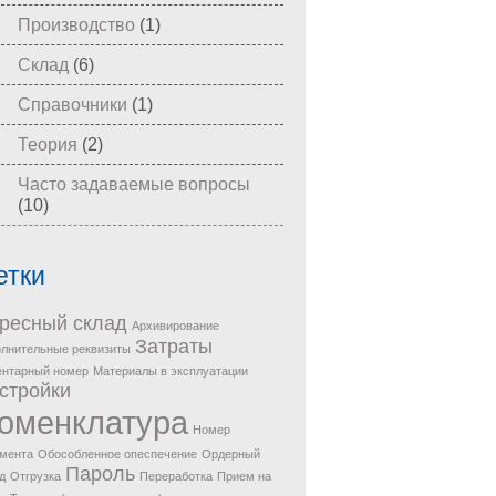
Производство
(1)
Склад
(6)
Справочники
(1)
Теория
(2)
Часто задаваемые вопросы
(10)
етки
ресный склад
Архивирование
Затраты
лнительные реквизиты
ентарный номер
Материалы в эксплуатации
стройки
оменклатура
Номер
мента
Обособленное опеспечение
Ордерный
Пароль
д
Отгрузка
Переработка
Прием на