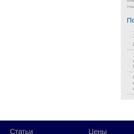
скла
Упра
П
Статьи
Цены