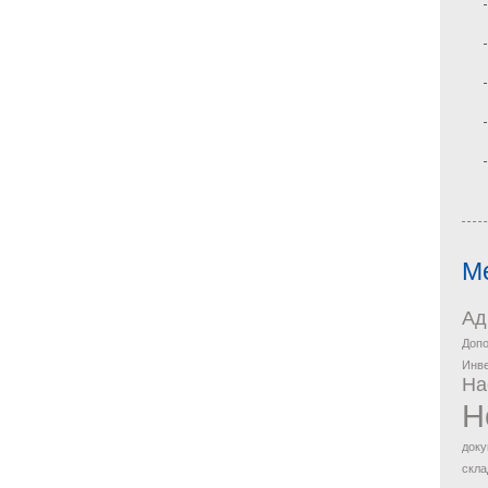
М
Ад
Допо
Инв
На
Н
доку
скла