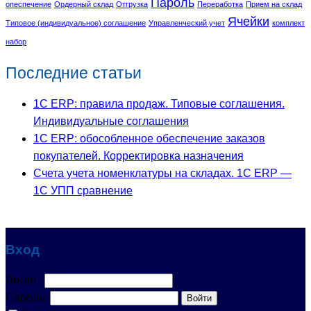
Пароль
опеспечение
Ордерный склад
Отгрузка
Переработка
Прием на склад
Ячейки
Типовое (индивидуальное) соглашение
Управленческий учет
комплект
набор
Последние статьи
1С ERP: правила продаж. Типовые соглашения.
Индивидуальные соглашения
1С ERP: обособленное обеспечение заказов
покупателей. Корректировка назначения
Счета учета номенклатуры на складах. 1С ERP —
1С УПП сравнение
Вход
Логин :
Пароль: